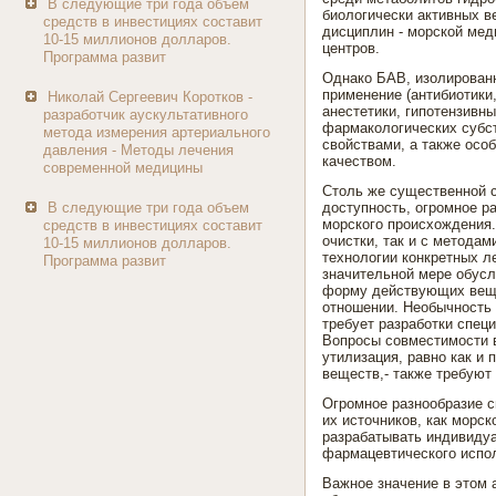
В следующие три года объем
биологически активных в
средств в инвестициях составит
дисциплин - морской мед
10-15 миллионов долларов.
центров.
Программа развит
Однако БАВ, изолированн
применение (антибиотики
Николай Сергеевич Коротков -
анестетики, гипотензивн
разработчик аускультативного
фармакологических субст
метода измерения артериального
свойствами, а также осо
давления - Методы лечения
качеством.
современной медицины
Столь же существенной с
В следующие три года объем
доступность, огромное р
морского происхождения.
средств в инвестициях составит
очистки, так и с методам
10-15 миллионов долларов.
технологии конкретных л
Программа развит
значительной мере обус
форму действующих веще
отношении. Необычность 
требует разработки спец
Вопросы совместимости в
утилизация, равно как и 
веществ,- также требуют
Огромное разнообразие с
их источников, как морс
разрабатывать индивидуа
фармацевтического испо
Важное значение в этом 