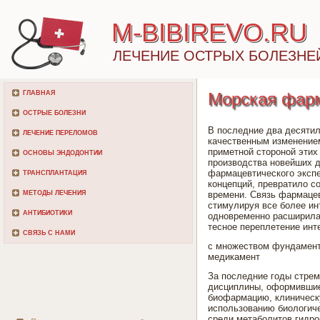
M-BIBIREVO.RU
ЛЕЧЕНИЕ ОСТРЫХ БОЛЕЗНЕ
ГЛАВНАЯ
Морская фарм
ОСТРЫЕ БОЛЕЗНИ
В последние два десятил
ЛЕЧЕНИЕ ПЕРЕЛОМОВ
качественным изменением
приметной стороной этих
ОСНОВЫ ЭНДОДОНТИИ
производства новейших д
фармацевтического эксп
ТРАНСПЛАНТАЦИЯ
концепций, превратило с
МЕТОДЫ ЛЕЧЕНИЯ
времени. Связь фармацев
стимулируя все более ин
АНТИБИОТИКИ
одновременно расширила 
тесное переплетение инт
СВЯЗЬ С НАМИ
с множеством фундамент
медикамент
За последние годы стре
дисциплины, оформившиес
биофармацию, клиническ
использованию биологиче
среди метаболитов гидро