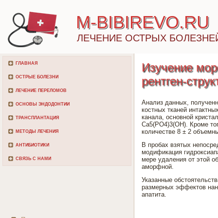
M-BIBIREVO.RU
ЛЕЧЕНИЕ ОСТРЫХ БОЛЕЗНЕ
ГЛАВНАЯ
Изучение мор
ОСТРЫЕ БОЛЕЗНИ
рентген-струк
ЛЕЧЕНИЕ ПЕРЕЛОМОВ
Анализ данных, полученн
ОСНОВЫ ЭНДОДОНТИИ
костных тканей интактных
канала, основной криста
ТРАНСПЛАНТАЦИЯ
Ca5(PO4)3(OH). Кроме то
количестве 8 ± 2 объемн
МЕТОДЫ ЛЕЧЕНИЯ
В пробах взятых непосре
АНТИБИОТИКИ
модификация гидроксиапа
мере удаления от этой о
СВЯЗЬ С НАМИ
аморфной.
Указанные обстоятельств
размерных эффектов нан
апатита.