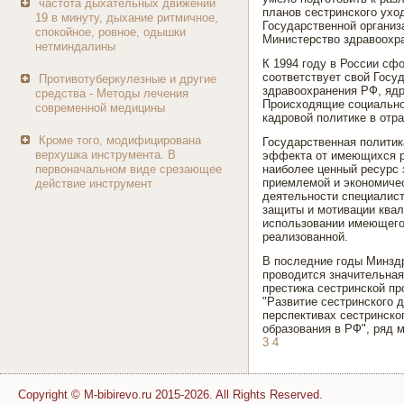
частота дыхательных движений
планов сестринского ухо
19 в минуту, дыхание ритмичное,
Государственной организ
спокойное, ровное, одышки
Министерство здравоохр
нетминдалины
К 1994 году в России сф
соответствует свой Госу
Противотуберкулезные и другие
здравоохранения РФ, ядр
средства - Методы лечения
Происходящие социально-
современной медицины
кадровой политике в отра
Кроме того, модифицирована
Государственная политик
верхушка инструмента. В
эффекта от имеющихся ре
первоначальном виде срезающее
наиболее ценный ресурс 
приемлемой и экономиче
действие инструмент
деятельности специалист
защиты и мотивации квал
использовании имеющегос
реализованной.
В последние годы Минзд
проводится значительна
престижа сестринской п
"Развитие сестринского 
перспективах сестринско
образования в РФ", ряд 
3
4
Copyright © M-bibirevo.ru 2015-2026. All Rights Reserved.