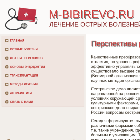
M-BIBIREVO.RU
ЛЕЧЕНИЕ ОСТРЫХ БОЛЕЗНЕ
ГЛАВНАЯ
Перспективы 
ОСТРЫЕ БОЛЕЗНИ
Качественные преобразов
ЛЕЧЕНИЕ ПЕРЕЛОМОВ
столетия, но уровень ре
эффективно управлять се
ОСНОВЫ ЭНДОДОНТИИ
существовало высшее се
(Всемирной организации 
ТРАНСПЛАНТАЦИЯ
научных методов организ
МЕТОДЫ ЛЕЧЕНИЯ
Сестринское дело являет
направленной на решени
АНТИБИОТИКИ
условиях окружающей ср
СВЯЗЬ С НАМИ
культурными факторами, 
сестринское дело опирае
России вопросам сестрин
Сегодня формируются ры
различными формами собс
т.е. такие учреждения, 
больным и умирающим. Т
умело подготовить к раз