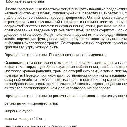
Побочные воздействия
Иногда гормональные пластыри могут вызывать побочные воздействи
нервной системы: мигрени, головокружения, парестезии, гипестезии,
лабильность, сонливость, тревогу, депрессию. Органы чувств также
отреагировать на гормональный контрацептив конъюнктивитом, наруш
сосудистой системы возможно сердцебиение, отёки, расширение вен
среагировать на введение гормона гастритом, гастроэнтеритом, боль
диареей или запором. Могут появиться нарушения и в репродуктивной
желёз, нарушение функции яичников, нарушение менструального цик
инфекции мочеполового тракта. Со стороны кожных покровов гормона
крапивницу, угри, кожную сыпь.
Гормональные пластыри. Противопоказания к применению
Основным противопоказанием для использования гормональных пласт
инфаркт миокарда, цереброваскулярные заболевания, тяжёлая артери
мозгового кровообращения, тромбоз артерий сетчатки, а также гипер
препарата. Нередко причиной для противопоказания к использованию
сахарный диабет и тяжёлая артериальная гипертензия. Гормонозавис
новообразования эндометрия и молочной железы, аденокарцинома печ
считаются противопоказанием для использования препарата.
Гормональные пластыри не рекомендовано применять при следующих
ретинопатия, микроангеопатия;
мигрень с аурой;
возраст младше 18 лет;
маточные кровотечения любой этиологии;