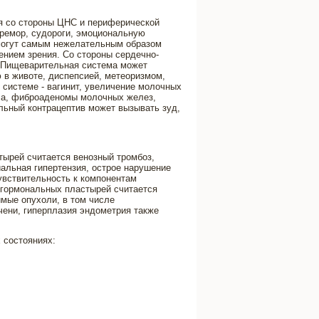
я со стороны ЦНС и периферической
 тремор, судороги, эмоциональную
 могут самым нежелательным образом
ением зрения. Со стороны сердечно-
. Пищеварительная система может
ю в животе, диспепсией, метеоризмом,
 системе - вагинит, увеличение молочных
ла, фиброаденомы молочных желез,
льный контрацептив может вызывать зуд,
ырей считается венозный тромбоз,
альная гипертензия, острое нарушение
чувствительность к компонентам
 гормональных пластырей считается
имые опухоли, в том числе
ени, гиперплазия эндометрия также
 состояниях: