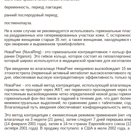
беременность, период лактации;
ранний послеродовый период;
постменопауза.
Ни в коем случае не рекомендуется использовать гормональные плас
на раздраженных или гиперемированных участках кожи. С осторожно
курящим женщинам старше 35 лет, а также женщинам, находящимся 
при ожирении и выраженном тромбофлебите.
НоваРинг (NuvaRing) - это гормональное контрацептивное > кольцо фи
ранее Organon). Это гибкое кольцо, которое состоит из гипоаллерген
который широко используется в медицинской практике для изготовле
При введении во влагалище НоваРинг ежедневно высвобождает 15 мк
этоногестрела (первичный активный метаболит высокоселективного пр
дня, обеспечивая высокую контрацептивную эффективность только п
НоваРинг - это новый метод контрацепции, использующий влагалищны
гормоны не проходят через ЖКТ, нет первичного прохождения через 
постоянным высвобождением четко определенной низкой дозы гормон
гормональный фон без пиков и падений в течение дня, что дает боле
межменструальных выделений, по сравнению даже с таблетками, сод
Влагалищный путь введения обеспечивает конфиденциальность мето
Это метод контрацепции с ежемесячным режимом применения (нет «пр
влагалище на 3 недели (21 день), затем следует 7 дней перерыва.вп
(14 февраля 2001 года), затем в 14-ти странах Европейского союза (12
октября 2001 года). В продажу поступило: в США в июле 2002 года, а 