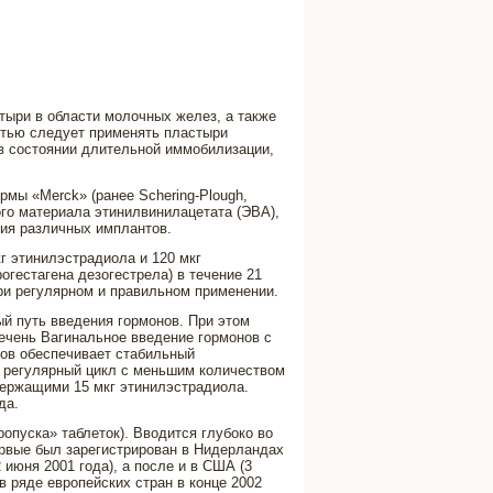
тыри в области молочных желез, а также
стью следует применять пластыри
в состоянии длительной иммобилизации,
рмы «Merck» (ранее Schering-Plough,
ного материала этинилвинилацетата (ЭВА),
ния различных имплантов.
г этинилэстрадиола и 120 мкг
огестагена дезогестрела) в течение 21
ри регулярном и правильном применении.
й путь введения гормонов. При этом
печень Вагинальное введение гормонов с
ов обеспечивает стабильный
е регулярный цикл с меньшим количеством
ержащими 15 мкг этинилэстрадиола.
да.
опуска» таблеток). Вводится глубоко во
ервые был зарегистрирован в Нидерландах
 июня 2001 года), а после и в США (3
в ряде европейских стран в конце 2002