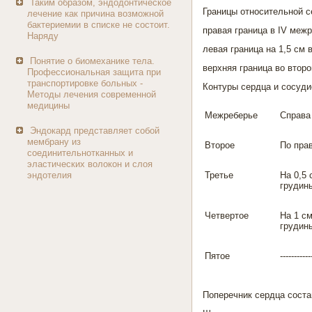
Таким образом, эндодонтическое
Границы относительной с
лечение как причина возможной
бактериемии в списке не состоит.
правая граница в IV межр
Наряду
левая граница на 1,5 см
Понятие о биомеханике тела.
верхняя граница во втор
Профессиональная защита при
транспортировке больных -
Контуры сердца и сосуди
Методы лечения современной
медицины
Межреберье
Справа
Эндокард представляет собой
мембрану из
Второе
По пра
соединительнотканных и
эластических волокон и слоя
эндотелия
Третье
На 0,5 
грудин
Четвертое
На 1 см
грудин
Пятое
-----------
Поперечник сердца соста