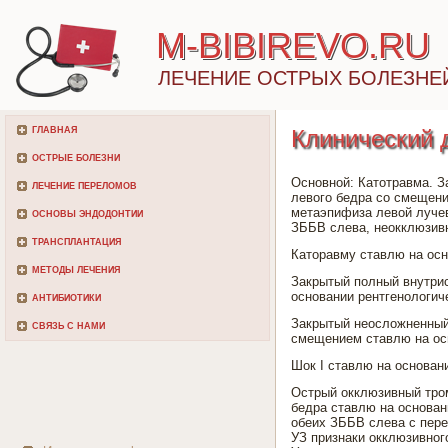
M-BIBIREVO.RU
ЛЕЧЕНИЕ ОСТРЫХ БОЛЕЗНЕ
ГЛАВНАЯ
Клинический 
ОСТРЫЕ БОЛЕЗНИ
Основной: Катотравма. 
ЛЕЧЕНИЕ ПЕРЕЛОМОВ
левого бедра со смещен
метаэпифиза левой лучев
ОСНОВЫ ЭНДОДОНТИИ
ЗББВ слева, неокклюзивн
ТРАНСПЛАНТАЦИЯ
Каторавму ставлю на осн
МЕТОДЫ ЛЕЧЕНИЯ
Закрытый полный внутри
основании рентгенологиче
АНТИБИОТИКИ
Закрытый неосложненный
СВЯЗЬ С НАМИ
смещением ставлю на осн
Шок I ставлю на основан
Острый окклюзивный тром
бедра ставлю на основан
обеих ЗББВ слева с пере
УЗ признаки окклюзивног