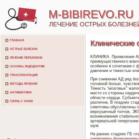
M-BIBIREVO.RU
ЛЕЧЕНИЕ ОСТРЫХ БОЛЕЗНЕ
ГЛАВНАЯ
Клинические 
ОСТРЫЕ БОЛЕЗНИ
КЛИНИКА. Проявления АГ 
ЛЕЧЕНИЕ ПЕРЕЛОМОВ
преимущественного вовле
особенно в сочетании с 
ОСНОВЫ ЭНДОДОНТИИ
давления и тяжестью кли
ТРАНСПЛАНТАЦИЯ
При снижении АД ряд бо
головной болью, чувство
МЕТОДЫ ЛЕЧЕНИЯ
Тяжесть “мозговых" жало
место со стороны серде
АНТИБИОТИКИ
области сердца. Субъект
СВЯЗЬ С НАМИ
различна. В поздних ста
симптомы обусловлены ги
верхушечный толчок, ЭКГ
возникновения стабильно
артериальной гипертонии
шум.
На ранних стадиях ГБ гл
характерны функциональн