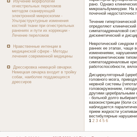
Изучение морфологии
рано. Однако клинически
огнестрельных переломов
микроальбуминурии. На 
методом сканирующей
почечной недостаточност
электронной микроскопии -
Ультраструктурные изменения
Течение гипертонической
костной ткани при огнестрельных
определяют клинический 
ранениях и пути их коррекции -
симпатоадреналовой сист
Лечение переломов
дискинетический и дисци
Невротический синдром п
Нравственные интенции в
ранних ее этапах, чаще 
медицинской сфере - Методы
изменениями, нарушением
лечения современной медицины
гиперкинетическим типо
симпатоадреналовые кризы
работоспособности, вяло
Дрессировка немецкой овчарки.
Немецкая овчарка входит в тройку
Дисциркуляторный (цереб
собак, наиболее поддающихся
головного мозга, привод
дрессиров
нервной системы (гипота
головокружением, гиподи
другими церебральными 
- больной долго выбирае
вазоконстрикции (боли сх
наблюдается паралитичес
прием жидкости усиливаю
вестибулярные нарушения
1
2
3
4
5
6