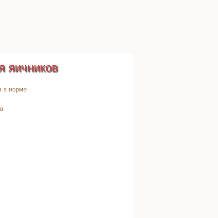
я яичников
а в норме
ов