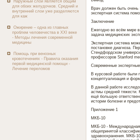
Наружный слой является общим
для обоих желудочков. Средний и
Врач должен быть очень 
внутренний слои уже разделяются
экспертная система помо
для каж
Заключение
Ожирение – одна из главных
Ежегодно во всём мире в
проблем человечества в XXI веке
задача медицинских эксп
- Методы лечения современной
медицины
Экспертная система може
постановке диагноза. Пе
Стендфордском университ
Помощь при венозных
профессоров Stanford med
кровотечениях - Правила оказания
первой медицинской помощи -
Современные экспертные
Лечение переломов
В курсовой работе были 
концептуализация и форм
В данной работе исследо
астмы средней тяжести. К
ещё большую ответственн
истории болезни и предо
Приложение 1
МКБ-10
МКБ-10 - Международная 
общепринятой классифика
здравоохранения. МКБ-10