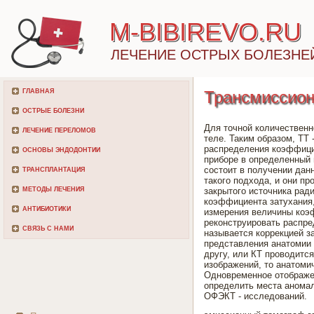
M-BIBIREVO.RU
ЛЕЧЕНИЕ ОСТРЫХ БОЛЕЗНЕ
ГЛАВНАЯ
Трансмиссион
ОСТРЫЕ БОЛЕЗНИ
Для точной количествен
ЛЕЧЕНИЕ ПЕРЕЛОМОВ
теле. Таким образом, ТТ
распределения коэффицие
ОСНОВЫ ЭНДОДОНТИИ
приборе в определенный 
состоит в получении дан
ТРАНСПЛАНТАЦИЯ
такого подхода, и они п
МЕТОДЫ ЛЕЧЕНИЯ
закрытого источника рад
коэффициента затухания,
АНТИБИОТИКИ
измерения величины коэ
реконструировать распре
СВЯЗЬ С НАМИ
называется коррекцией з
представления анатомии 
другу, или КТ проводит
изображений, то анатоми
Одновременное отображе
определить места аномал
ОФЭКТ - исследований.