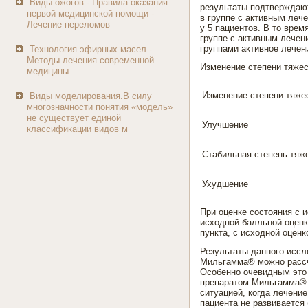
Виды ожогов - Правила оказания
результаты подтверждают
первой медицинской помощи -
в группе с активным леч
Лечение переломов
у 5 пациентов. В то врем
группе с активным лечен
группами активное лечен
Технология эфирных масел -
Методы лечения современной
Изменение степени тяжес
медицины
Изменение степени тяже
Виды моделирования.В силу
многозначности понятия «модель»
не существует единой
Улучшение
классификации видов м
Стабильная степень тяж
Ухудшение
При оценке состояния с
исходной балльной оценкой
пункта, с исходной оценко
Результаты данного иссл
Мильгамма® можно рассчи
Особенно очевидным это 
препаратом Мильгамма® д
ситуацией, когда лечение
пациента не развивается