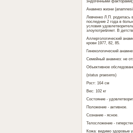
эндогенными факторами(
Анамнез жизни (anamnesis
Левченко Л.П. родилась в
последние 2 года в бол
условия удовлетворитель
злоупотребляет. В детств
Аллергологический анам
крови 1977, 82, 85.
Гинекологический анамне
Семейный анамнез: не от
Объективное обследован
(status prаesens)
Рост: 164 см
Вес: 102 кг
Состояние - удовлетвори
Положение - активное.
Сознание - ясное.
Телосложение - гиперсте
Кожа: видимо здоровые у