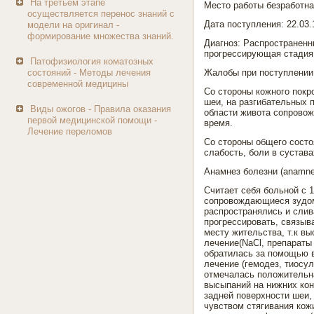
На третьем этапе
Место работы безработн
осуществляется перенос знаний с
Дата поступления: 22.03.
модели на оригинал -
формирование множества знаний.
Диагноз: Распространенн
прогрессирующая стадия,
Патофизиология коматозных
состояний - Методы лечения
Жалобы при поступлении
современной медицины
Со стороны кожного покр
шеи, на разгибательных п
Виды ожогов - Правила оказания
области живота сопровож
первой медицинской помощи -
время.
Лечение переломов
Со стороны общего состо
слабость, боли в суставах
Анамнез болезни (anamne
Считает себя больной с 1
сопровождающиеся зудом
распространялись и слив
прогрессировать, связыв
месту жительства, т.к в
лечение(NaCl, препараты 
обратилась за помощью в
лечение (гемодез, тиосу
отмечалась положительна
высыпаний на нижних кон
задней поверхности шеи,
чувством стягивания кожи