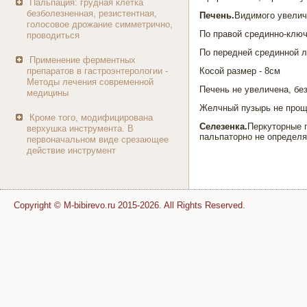
Пальпация: грудная клетка
безболезненная, резистентная,
Печень.
Видимого увелич
голосовое дрожание симметрично,
По правой срединно-клю
проводиться
По передней срединной л
Применение ферментных
препаратов в гастроэнтерологии -
Косой размер - 8см
Методы лечения современной
Печень не увеличена, без
медицины
Желчный пузырь не прощ
Кроме того, модифицирована
Селезенка.
Перкуторные г
верхушка инструмента. В
пальпаторно не определя
первоначальном виде срезающее
действие инструмент
Copyright © M-bibirevo.ru 2015-2026. All Rights Reserved.