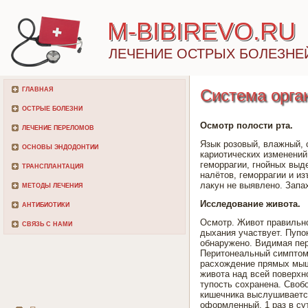
M-BIBIREVO.RU
ЛЕЧЕНИЕ ОСТРЫХ БОЛЕЗНЕ
ГЛАВНАЯ
Система орга
ОСТРЫЕ БОЛЕЗНИ
Осмотр полости рта.
ЛЕЧЕНИЕ ПЕРЕЛОМОВ
Язык розовый, влажный, 
ОСНОВЫ ЭНДОДОНТИИ
кариотических изменений 
геморрагии, гнойных выд
ТРАНСПЛАНТАЦИЯ
налётов, геморрагии и и
лакун не выявлено. Запах
МЕТОДЫ ЛЕЧЕНИЯ
Исследование живота.
АНТИБИОТИКИ
Осмотр. Живот правильно
СВЯЗЬ С НАМИ
дыхания участвует. Пупо
обнаружено. Видимая пер
Перитонеальный симптом
расхождение прямых мышц
живота над всей поверхн
тупость сохранена. Своб
кишечника выслушивается
оформленный, 1 раз в су