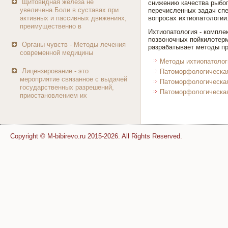
Щитовидная железа не
снижению качества рыбоп
увеличена.Боли в суставах при
перечисленных задач спе
активных и пассивных движениях,
вопросах ихтиопатологии
преимущественно в
Ихтиопатология - комплек
позвоночных пойкилотерм
Органы чувств - Методы лечения
разрабатывает методы пр
современной медицины
Методы ихтиопатолог
Лицензирование - это
Патоморфологическая
мероприятие связанное с выдачей
Патоморфологическая
государственных разрешений,
Патоморфологическая
приостановлением их
Copyright © M-bibirevo.ru 2015-2026. All Rights Reserved.