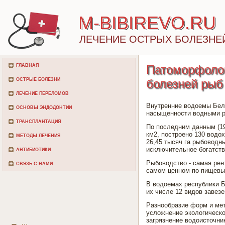
M-BIBIREVO.RU
ЛЕЧЕНИЕ ОСТРЫХ БОЛЕЗНЕ
ГЛАВНАЯ
Патоморфолог
ОСТРЫЕ БОЛЕЗНИ
болезней рыб
ЛЕЧЕНИЕ ПЕРЕЛОМОВ
Внутренние водоемы Бел
ОСНОВЫ ЭНДОДОНТИИ
насыщенности водными ре
ТРАНСПЛАНТАЦИЯ
По последним данным (19
км2, построено 130 водо
МЕТОДЫ ЛЕЧЕНИЯ
26,45 тысяч га рыбоводн
исключительное богатств
АНТИБИОТИКИ
Рыбоводство - самая рен
СВЯЗЬ С НАМИ
самом ценном по пищевы
В водоемах республики Б
их числе 12 видов завез
Разнообразие форм и мет
усложнение экологическо
загрязнение водоисточни