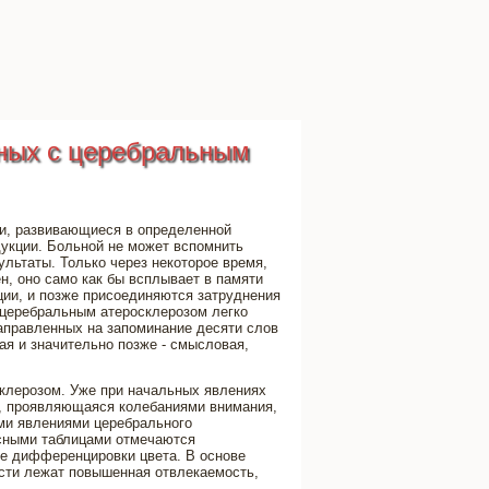
ных с церебральным
ти, развивающиеся в определенной
дукции. Больной не может вспомнить
льтаты. Только через некоторое время,
ен, оно само как бы всплывает в памяти
ции, и позже присоединяются затруднения
 церебральным атеросклерозом легко
аправленных на запоминание десяти слов
я и значительно позже - смысловая,
клерозом. Уже при начальных явлениях
, проявляющаяся колебаниями внимания,
ми явлениями церебрального
асными таблицами отмечаются
ие дифференцировки цвета. В основе
сти лежат повышенная отвлекаемость,