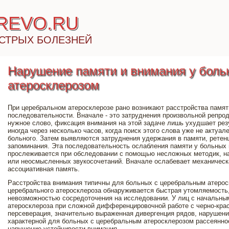
IREVO.RU
СТРЫХ БОЛЕЗНЕЙ
Нарушение памяти и внимания у боль
атеросклерозом
При церебральном атеросклерозе рано возникают расстройства памя
последовательности. Вначале - это затруднения произвольной репро
нужное слово, фиксация внимания на этой задаче лишь ухудшает резу
иногда через несколько часов, когда поиск этого слова уже не актуал
больного. Затем выявляются затруднения удержания в памяти, ретен
запоминания. Эта последовательность ослабления памяти у больных
прослеживается при обследовании с помощью несложных методик, н
или неосмысленных звукосочетаний. Вначале ослабевает механическа
ассоциативная память.
Расстройства внимания типичны для больных с церебральным атерос
церебрального атеросклероза обнаруживается быстрая утомляемость
невозможностью сосредоточения на исследовании. У лиц с начальны
атеросклероза при сложной дифференцировочной работе с черно-кр
персеверация, значительно выраженная дивергенция рядов, нарушен
характерной для больных с церебральным атеросклерозом рассеянно
нарушение устойчивости внимания.