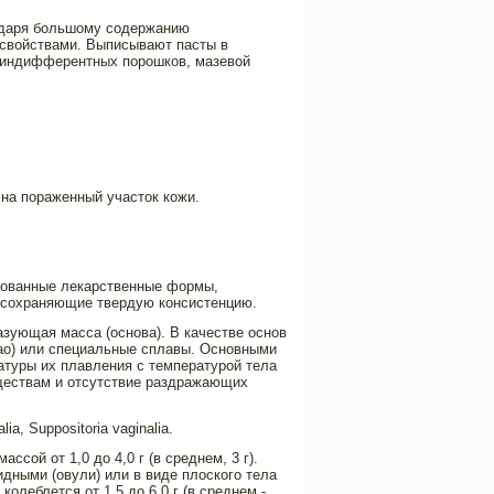
одаря большому содержанию
свойствами. Выписывают пасты в
, индифферентных порошков, мазевой
 на пораженный участок кожи.
озированные лекарственные формы,
 сохраняющие твердую консистенцию.
зующая масса (основа). В качестве основ
сао) или специальные сплавы. Основными
атуры их плавления с температурой тела
еществам и отсутствие раздражающих
a, Suppositoria vaginalia.
сой от 1,0 до 4,0 г (в среднем, 3 г).
дными (овули) или в виде плоского тела
олеблется от 1,5 до 6,0 г (в среднем -