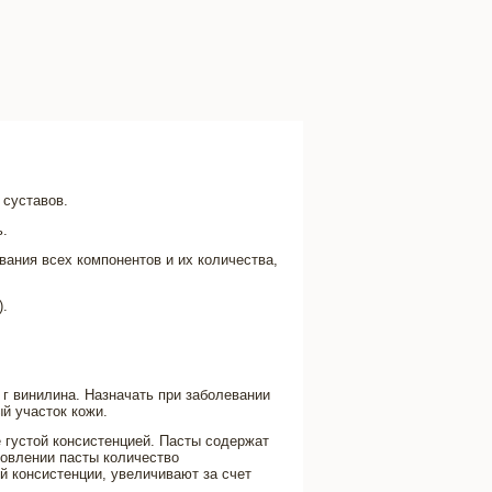
 суставов.
ь.
ания всех компонентов и их количества,
).
0 г винилина. Назначать при заболевании
ый участок кожи.
е густой консистенцией. Пасты содержат
товлении пасты количество
 консистенции, увеличивают за счет