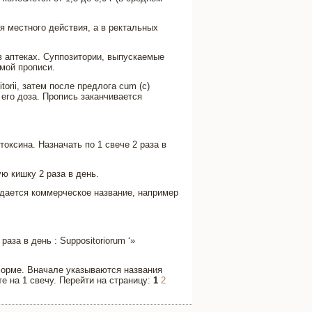
 местного действия, а в ректальных
в аптеках. Суппозитории, выпускаемые
мой прописи.
orii, затем после предлога cum (с)
его доза. Пропись заканчивается
оксина. Назначать по 1 свече 2 раза в
ую кишку 2 раза в день.
дается коммерческое название, например
аза в день : Suppositoriorum ‘»
форме. Вначале указываются названия
те на 1 свечу. Перейти на страницу:
1
2