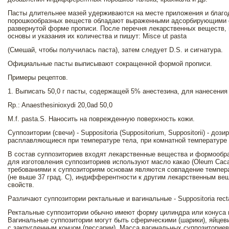
Пасты длительнее мазей удерживаются на месте приложения и благ
порошкообразных веществ обладают выраженными адсорбирующими 
развернутой форме прописи. После перечня лекарственных веществ
основы и указания их количества и пишут: Misce ut pasta
(Смешай, чтобы получилась паста), затем следует D.S. и сигнатура.
Официальные пасты выписывают сокращенной формой прописи.
Примеры рецептов.
1. Выписать 50,0 г пасты, содержащей 5% анестезина, для нанесения
Rp.: Anaesthesinioxydi 20,0ad 50,0
M.f. pasta.S. Наносить на поврежденную поверхность кожи.
Суппозитории (свечи) - Suppositoria (Suppositorium, Suppositorii) - д
расплавляющиеся при температуре тела, при комнатной температуре
В состав суппозиториев входят лекарственные вещества и формообра
для изготовления суппозиториев используют масло какао (Oleum Са
требованиями к суппозиториям основам являются совпадение темпер
(не выше 37 град. С), индифферентности к другим лекарственным в
свойств.
Различают суппозитории ректальные и вагинальные - Suppositoria rectali
Ректальные суппозитории обычно имеют форму цилиндра или конуса мас
Вагинальные суппозитории могут быть сферическими (шарики), яйцеви
с закругленным концом (пессарии). Масса вагинальных суппозиториев к