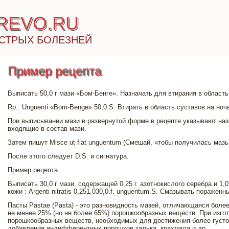
IREVO.RU
СТРЫХ БОЛЕЗНЕЙ
Пример рецепта
Выписать 50,0 г мази «Бом-Бенге». Назначать для втирания в область
Rp.: Unguenti «Bom-Benge» 50,0.S. Втирать в область суставов на ноч
При выписывании мази в развернутой форме в рецепте указывают назв
входящие в состав мази.
Затем пишут Misce ut fiat unguentum (Смешай, чтобы получилась мазь
После этого следует D.S. и сигнатура.
Пример рецепта.
Выписать 30,0 г мази, содержащей 0,25 г. азотнокислого серебра и 1,
кожи : Argenti nitratis 0,251,030,0.f. unguentum.S. Смазывать пораженн
Пасты Pastae (Pasta) - это разновидность мазей, отличающаяся боле
не менее 25% (но не более 65%) порошкообразных веществ. При изго
порошкообразных веществ, необходимых для достижения более густой
добавления индифферентных порошков талька, крахмала и др.