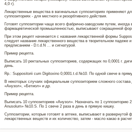
4,0 г).
Лекарственные вещества в вагинальных суппозиториях применяют для
суппозиториях - для местного и резорбтивного действия.
Готовят суппозитории чаще всего фабрично-заводским путем, иногда 
фармацевтической промышленностью, выписывают сокращенной фор
При этом рецепт начинается с названия лекарственной формы Supposit
следует название лекарственного вещества в творительном падеже и 
предписанием - D.t.d.N … и сигнатурой.
Пример рецепта.
Выписать 10 ректальных суппозиториев, содержащих по 0,0001 г. дигит
день.
Rp.: Suppositorii cum Digitoxino 0,0001.t.d.№10. По одной свече в прям
В некоторых случаях официальным суппозиторием сложного состава 
«Анузол», «Бетиол» и др.
Пример рецепта.
Выписать 10 суппозиториев «Анузол». Назначать по 1 суппозиторию 2 р
Anusolum» №10.S. По 1 свече 2 раза в день в прямую кишку.
Суппозитории, которые готовят в аптеке, выписывают в развернутой 
лекарственных веществ и их количество, затем - масло какао в расче