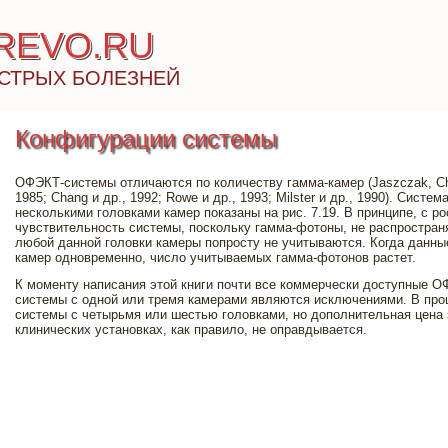
IREVO.RU
СТРЫХ БОЛЕЗНЕЙ
Конфигурации системы
ОФЭКТ-системы отличаются по количеству гамма-камер (Jaszczak, Chang
1985; Chang и др., 1992; Rowe и др., 1993; Milster и др., 1990). Систе
несколькими головками камер показаны на рис. 7.19. В принципе, с р
чувствительность системы, поскольку гамма-фотоны, не распростра
любой данной головки камеры попросту не учитываются. Когда данны
камер одновременно, число учитываемых гамма-фотонов растет.
К моменту написания этой книги почти все коммерчески доступные 
системы с одной или тремя камерами являются исключениями. В пр
системы с четырьмя или шестью головками, но дополнительная цена 
клинических установках, как правило, не оправдывается.