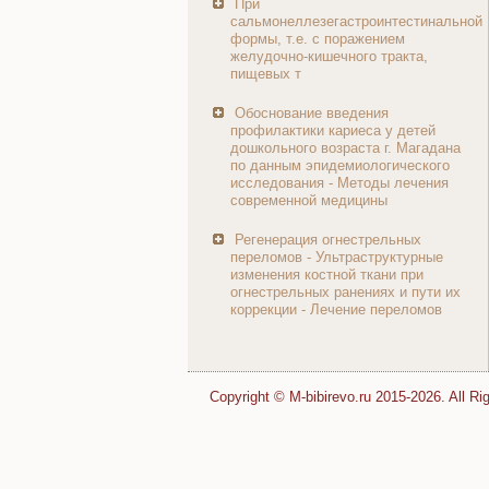
При
сальмонеллезегастроинтестинальной
формы, т.е. с поражением
желудочно-кишечного тракта,
пищевых т
Обоснование введения
профилактики кариеса у детей
дошкольного возраста г. Магадана
по данным эпидемиологического
исследования - Методы лечения
современной медицины
Регенерация огнестрельных
переломов - Ультраструктурные
изменения костной ткани при
огнестрельных ранениях и пути их
коррекции - Лечение переломов
Copyright © M-bibirevo.ru 2015-2026. All Ri