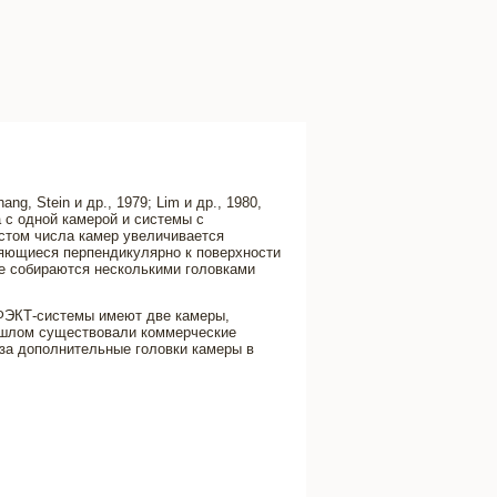
, Stein и др., 1979; Lim и др., 1980,
ма с одной камерой и системы с
остом числа камер увеличивается
няющиеся перпендикулярно к поверхности
е собираются несколькими головками
ОФЭКТ-системы имеют две камеры,
ошлом существовали коммерческие
за дополнительные головки камеры в