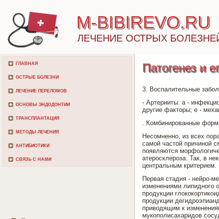
M-BIBIREVO.RU
ЛЕЧЕНИЕ ОСТРЫХ БОЛЕЗНЕ
ГЛАВНАЯ
Патогенез и 
ОСТРЫЕ БОЛЕЗНИ
3. Воспалительные забол
ЛЕЧЕНИЕ ПЕРЕЛОМОВ
- Артерииты: а - инфекци
ОСНОВЫ ЭНДОДОНТИИ
другие факторы; е - мех
ТРАНСПЛАНТАЦИЯ
. Комбинированные форм
МЕТОДЫ ЛЕЧЕНИЯ
Несомненно, из всех пор
самой частой причиной с
АНТИБИОТИКИ
появляются морфологичес
атеросклероза. Так, в н
СВЯЗЬ С НАМИ
центральным критерием.
Первая стадия - нейро-м
изменениями липидного 
продукции глококортикои
продукции дегидроэпианд
приводящим к изменения
мукополисахаридов сосуд