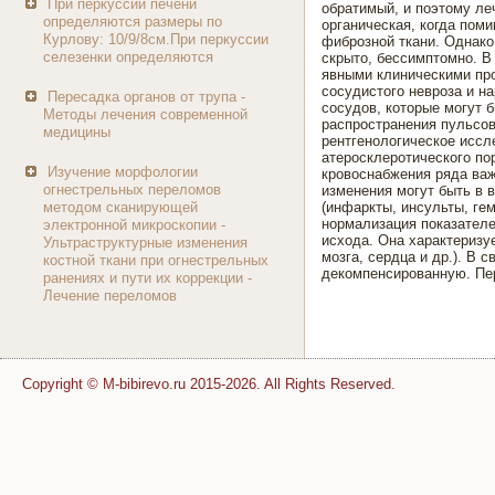
При перкуссии печени
обратимый, и поэтому ле
определяются размеры по
органическая, когда пом
Курлову: 10/9/8см.При перкуссии
фиброзной ткани. Однако
селезенки определяются
скрыто, бессимптомно. В
явными клиническими про
сосудистого невроза и н
Пересадка органов от трупа -
сосудов, которые могут 
Методы лечения современной
распространения пульсов
медицины
рентгенологическое иссл
атеросклеротического по
Изучение морфологии
кровоснабжения ряда важн
огнестрельных переломов
изменения могут быть в 
методом сканирующей
(инфаркты, инсульты, ге
нормализация показателе
электронной микроскопии -
исхода. Она характеризу
Ультраструктурные изменения
мозга, сердца и др.). В
костной ткани при огнестрельных
декомпенсированную. Пе
ранениях и пути их коррекции -
Лечение переломов
Copyright © M-bibirevo.ru 2015-2026. All Rights Reserved.