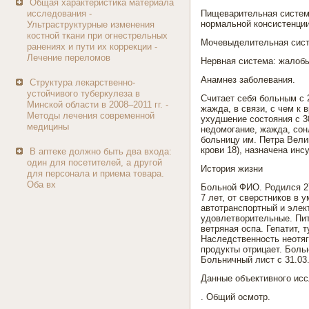
Общая характеристика материала
исследования -
Пищеварительная система:
нормальной консистенции
Ультраструктурные изменения
костной ткани при огнестрельных
Мочевыделительная систе
ранениях и пути их коррекции -
Лечение переломов
Нервная система: жалобы
Анамнез заболевания.
Структура лекарственно-
устойчивого туберкулеза в
Считает себя больным с 2
Минской области в 2008–2011 гг. -
жажда, в связи, с чем к
Методы лечения современной
ухудшение состояния с 3
медицины
недомогание, жажда, сон
больницу им. Петра Вели
крови 18), назначена ин
В аптеке должно быть два входа:
один для посетителей, а другой
История жизни
для персонала и приема товара.
Оба вх
Больной ФИО. Родился 27
7 лет, от сверстников в
автотранспортный и эле
удовлетворительные. Пит
ветряная оспа. Гепатит, 
Наследственность неотя
продукты отрицает. Больн
Больничный лист с 31.03
Данные объективного ис
. Общий осмотр.