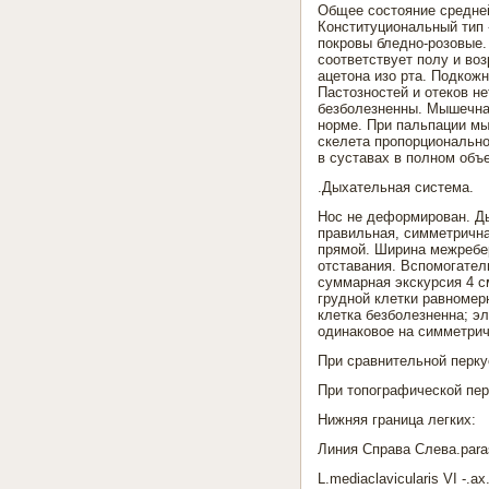
Общее состояние средней
Конституциональный тип 
покровы бледно-розовые.
соответствует полу и во
ацетона изо рта. Подкожн
Пастозностей и отеков н
безболезненны. Мышечна
норме. При пальпации м
скелета пропорционально
в суставах в полном объе
.Дыхательная система.
Нос не деформирован. Ды
правильная, симметрична
прямой. Ширина межребер
отставания. Вспомогател
суммарная экскурсия 4 с
грудной клетки равномер
клетка безболезненна; э
одинаковое на симметрич
При сравнительной перку
При топографической пер
Нижняя граница легких:
Линия Справа Слева.paras
L.mediaclavicularis VI -.ax