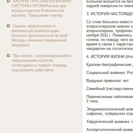
АНГИНЫ ПРИ ЗАБОЛЕВАНИЯХ
Больной жалуется на бол
СИСТЕМЫ КРОВИАнгина при
задней поверхности лево
агранулоцитозе Клиническая
3. ИСТОРИЯ НАСТОЯЩЕГ
картина. Повышение темпер
Со слов больного извест
Оценка эффективности
атеросклерозом нижних к
физической реабилитации
атеросклероза, трофичес
ноября 2011 г. Появились
больных бронхиальной астмой -
голени, по поводу чего 
Методы лечения современной
время в связи с нараста
медицины
направлен на госпитализа
При ангине, сопровождающейся
4. ИСТОРИЯ ЖИЗНИ (Anam
образованием налётов,
Краткие биографические 
необходимо в первую очередь
подозревать дифтерию
Социальный анамнез: Рос
Вредные привычки: нет
Семейный (наследственны
Перенесенные заболеван
2 типа.
Эпидемиологический анам
сифилис, туберкулез отр
Хирургический анамнез: 
Аллергологический анамн