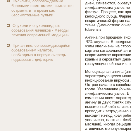
Пульпиты, сопровождаемые
дней, сливаются, образу
болевыми симптомами, считаются
лимфатических узлов не 
острыми, в то время как
фистул. Процесс, как пра
бессимптомные пульпи
келоидного рубца. Фарин
некротической форме нал
ткани. Диагностика: обна
Опухоли и опухолевидные
tularensis.
образования яичников - Методы
лечения современной медицины
Ангина при брюшном тифе
70% случаев. В продрома
При ангине, сопровождающейся
узлы увеличены на сторо
образованием налётов,
картина катаральной анг
необходимо в первую очередь
некротическое поражение
краями и сероватым дном
подозревать дифтерию
грануляционной ткани с 
Моноцитарная ангина (ан
характеризующееся моноц
инфицирование вирусом Э
Острое начало с ознобом
горле. Увеличение (обыч
лимфатических узлов. В 
изменения носят характ
ангину (в двух третях с
выраженный отёк слизист
приводит к затруднению 
выходит из-под края рёб
увеличена, плотная, без
месяцев), иногда рецидив
атипичных мононуклеаров