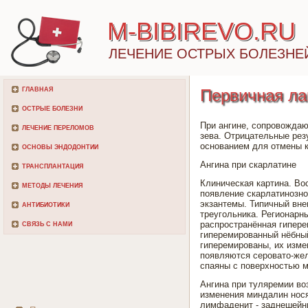
M-BIBIREVO.RU
ЛЕЧЕНИЕ ОСТРЫХ БОЛЕЗНЕ
ГЛАВНАЯ
Первичная ла
ОСТРЫЕ БОЛЕЗНИ
При ангине, сопровожда
ЛЕЧЕНИЕ ПЕРЕЛОМОВ
зева. Отрицательные рез
основанием для отмены к
ОСНОВЫ ЭНДОДОНТИИ
Ангина при скарлатине
ТРАНСПЛАНТАЦИЯ
Клиническая картина. Во
МЕТОДЫ ЛЕЧЕНИЯ
появление скарлатинозно
экзантемы. Типичный вне
АНТИБИОТИКИ
треугольника. Регионар
распространённая гипере
СВЯЗЬ С НАМИ
гиперемированный нёбны
гиперемированы, их изме
появляются серовато-же
спаяны с поверхностью м
Ангина при туляремии во
изменения миндалин нося
лимфаденит - заднешейн