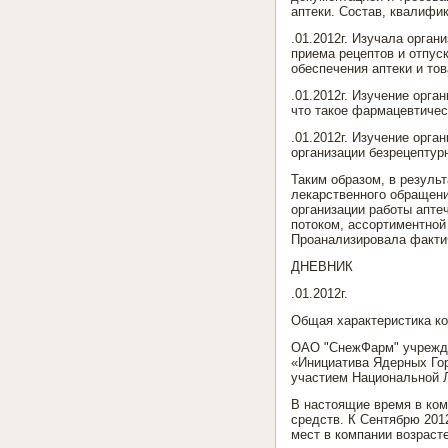
аптеки. Состав, квалифи
.01.2012г. Изучала орга
приема рецептов и отпус
обеспечения аптеки и то
.01.2012г. Изучение орга
что такое фармацевтичес
.01.2012г. Изучение орга
организации безрецептур
Таким образом, в резуль
лекарственного обращени
организации работы апте
потоком, ассортиментной
Проанализировала фактич
ДНЕВНИК
.01.2012г.
Общая характеристика к
ОАО "СнежФарм" учрежден
«Инициатива Ядерных Го
участием Национальной 
В настоящие время в ком
средств. К Сентябрю 201
мест в компании возрасте