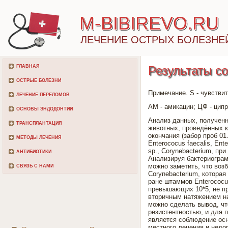
M-BIBIREVO.RU
ЛЕЧЕНИЕ ОСТРЫХ БОЛЕЗНЕ
ГЛАВНАЯ
Результаты с
ОСТРЫЕ БОЛЕЗНИ
Примечание. S - чувствит
ЛЕЧЕНИЕ ПЕРЕЛОМОВ
АМ - амикацин; ЦФ - цип
ОСНОВЫ ЭНДОДОНТИИ
Анализ данных, полученн
ТРАНСПЛАНТАЦИЯ
животных, проведённых ка
окончания (забор проб 01
МЕТОДЫ ЛЕЧЕНИЯ
Enterococus faecalis, Ente
sp., Corynebacterium, п
АНТИБИОТИКИ
Анализируя бактериограм
можно заметить, что возб
СВЯЗЬ С НАМИ
Corynebacterium, котора
ране штаммов Enterococus 
превышающих 10*5, не пр
вторичным натяжением на
можно сделать вывод, ч
резистентностью, и для 
является соблюдение осн
местного лечения и недо