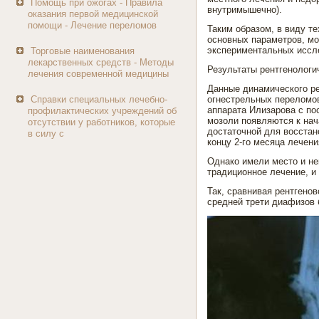
Помощь при ожогах - Правила
внутримышечно).
оказания первой медицинской
помощи - Лечение переломов
Таким образом, в виду т
основных параметров, м
экспериментальных иссле
Торговые наименования
лекарственных средств - Методы
Результаты рентгенологи
лечения современной медицины
Данные динамического ре
Справки специальных лечебно-
огнестрельных переломов
аппарата Илизарова с п
профилактических учреждений об
мозоли появляются к нач
отсутствии у работников, которые
достаточной для восстан
в силу с
концу 2-го месяца лечени
Однако имели место и н
традиционное лечение, и
Так, сравнивая рентгено
средней трети диафизов 