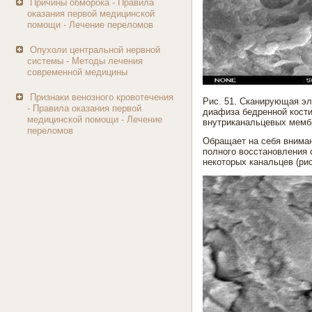
Причины обморока - Правила
оказания первой медицинской
помощи - Лечение переломов
Опухоли центральной нервной
системы - Методы лечения
современной медицины
Признаки венозного кровотечения
Рис. 51. Сканирующая эл
- Правила оказания первой
диафиза бедренной кости
медицинской помощи - Лечение
внутриканальцевых мембр
переломов
Обращает на себя вниман
полного восстановления 
некоторых канальцев (рис