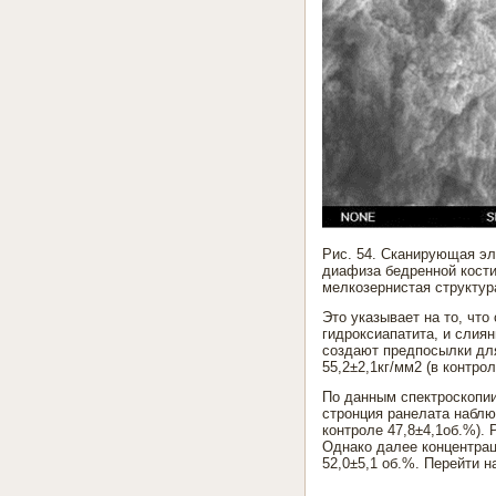
Рис. 54. Сканирующая эл
диафиза бедренной кости
мелкозернистая структур
Это указывает на то, чт
гидроксиапатита, и слия
создают предпосылки для
55,2±2,1кг/мм2 (в контроле
По данным спектроскопии
стронция ранелата наблю
контроле 47,8±4,1об.%). 
Однако далее концентрац
52,0±5,1 об.%. Перейти н