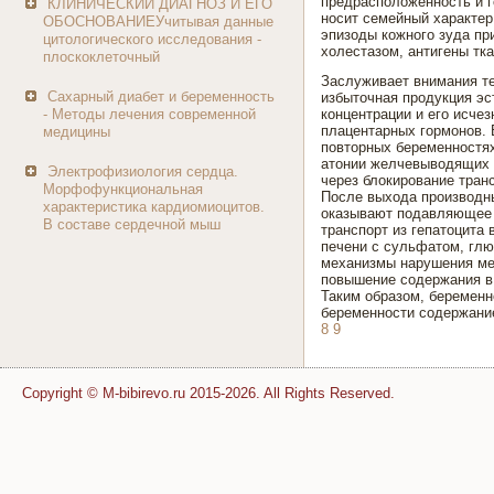
предрасположенность и г
КЛИНИЧЕСКИЙ ДИАГНОЗ И ЕГО
носит семейный характер
ОБОСНОВАНИЕУчитывая данные
эпизоды кожного зуда пр
цитологического исследования -
холестазом, антигены тк
плоскоклеточный
Заслуживает внимания те
Сахарный диабет и беременность
избыточная продукция эс
- Методы лечения современной
концентрации и его исче
плацентарных гормонов. 
медицины
повторных беременностях
атонии желчевыводящих п
Электрофизиология сердца.
через блокирование тран
Морфофункциональная
После выхода производны
характеристика кардиомиоцитов.
оказывают подавляющее в
В составе сердечной мыш
транспорт из гепатоцита
печени с сульфатом, глю
механизмы нарушения мет
повышение содержания в 
Таким образом, беременно
беременности содержание
8
9
Copyright © M-bibirevo.ru 2015-2026. All Rights Reserved.