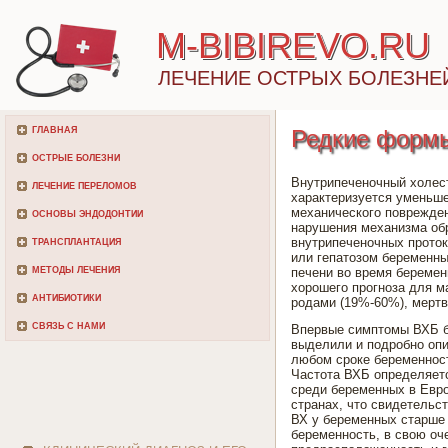
M-BIBIREVO.RU
ЛЕЧЕНИЕ ОСТРЫХ БОЛЕЗНЕ
ГЛАВНАЯ
Редкие формы
ОСТРЫЕ БОЛЕЗНИ
Внутрипеченочный холест
ЛЕЧЕНИЕ ПЕРЕЛОМОВ
характеризуется уменьше
механического поврежден
ОСНОВЫ ЭНДОДОНТИИ
нарушения механизма обр
внутрипеченочных прото
ТРАНСПЛАНТАЦИЯ
или гепатозом беременны
МЕТОДЫ ЛЕЧЕНИЯ
печени во время беремен
хорошего прогноза для м
АНТИБИОТИКИ
родами (19%-60%), мерт
СВЯЗЬ С НАМИ
Впервые симптомы ВХБ бы
выделили и подробно опи
любом сроке беременности
Частота ВХБ определяетс
среди беременных в Евро
странах, что свидетельс
ВХ у беременных старше 
беременность, в свою оч