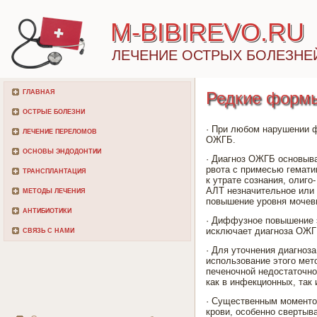
M-BIBIREVO.RU
ЛЕЧЕНИЕ ОСТРЫХ БОЛЕЗНЕ
ГЛАВНАЯ
Редкие формы
ОСТРЫЕ БОЛЕЗНИ
· При любом нарушении ф
ЛЕЧЕНИЕ ПЕРЕЛОМОВ
ОЖГБ.
ОСНОВЫ ЭНДОДОНТИИ
· Диагноз ОЖГБ основыва
рвота с примесью гемати
ТРАНСПЛАНТАЦИЯ
к утрате сознания, олиго
АЛТ незначительное или в
МЕТОДЫ ЛЕЧЕНИЯ
повышение уровня мочеви
АНТИБИОТИКИ
· Диффузное повышение э
исключает диагноза ОЖГ
СВЯЗЬ С НАМИ
· Для уточнения диагноз
использование этого мет
печеночной недостаточно
как в инфекционных, так 
· Существенным моменто
крови, особенно свертыв