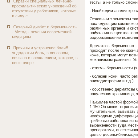
Справки специальных лечебно-
тесты, а не только слож
профилактических учреждений об
· Необходим анализ кров
отсутствии у работников, которые
в силу с
Основным элементом такт
последующим комплексом
Сахарный диабет и беременность
различных органов и сис
- Методы лечения современной
набухания вещества голо
медицины
родоразрешение позволяю
Дерматозы беременных - 
Причины и устранение болиВ
проходят после ее оконч
эндодонтии боль, в основном,
коже, которые могут возн
связана с воспалением, которое, в
механизмам развития. Ус
свою очере
· стигмы беременности (
· болезни кожи, часто ре
ониходистрофии и т.д.)
· собственно дерматозы 
папулезная крапивница, 
Наиболее частой формой д
1:150 Он может ограничи
мучительным, вызывать 
необходимо дифференцир
грибковые заболевания к
выраженности зуда местн
препаратами, анестезино
целью десенсибилизации 